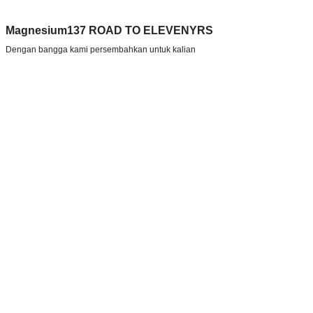
Magnesium137 ROAD TO ELEVENYRS
Dengan bangga kami persembahkan untuk kalian
“
RAFFLE BIKE TS125 PABLO
“