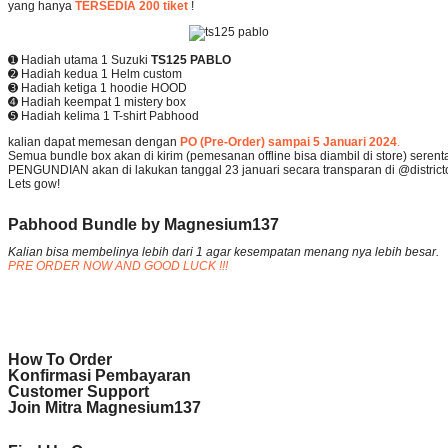
yang hanya
TERSEDIA 200 tiket
!
➊ Hadiah utama 1 Suzuki
TS125 PABLO
➋ Hadiah kedua 1 Helm custom
➌ Hadiah ketiga 1 hoodie HOOD
➍ Hadiah keempat 1 mistery box
➎ Hadiah kelima 1 T-shirt Pabhood
kalian dapat memesan dengan
PO (Pre-Order) sampai 5 Januari 2024
.
Semua bundle box akan di kirim (pemesanan offline bisa diambil di store) serenta
PENGUNDIAN akan di lakukan tanggal 23 januari secara transparan di @district
Lets gow!
Pabhood Bundle by Magnesium137
Kalian bisa membelinya lebih dari 1 agar kesempatan menang nya lebih besar.
PRE ORDER NOW AND GOOD LUCK !!!
How To Order
Konfirmasi Pembayaran
Customer Support
Join Mitra Magnesium137