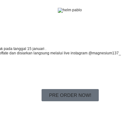
k pada tanggal 15 januari .
offate dan disiarkan langsung melalui live instagram @magnesium137_
PRE ORDER NOW!